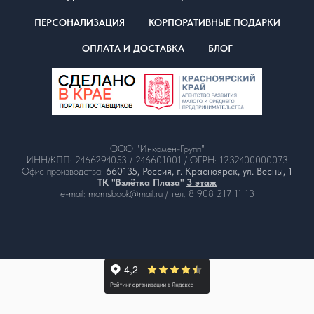
ПЕРСОНАЛИЗАЦИЯ
КОРПОРАТИВНЫЕ ПОДАРКИ
ОПЛАТА И ДОСТАВКА
БЛОГ
ООО "Инкомен-Групп"
ИНН/КПП: 2466294053 / 246601001 / ОГРН: 1232400000073
Офис производства:
660135, Россия, г. Красноярск, ул. Весны, 1
ТК "Взлётка Плаза"
3 этаж
e-mail: momsbook@mail.ru / тел. 8 908 217 11 13