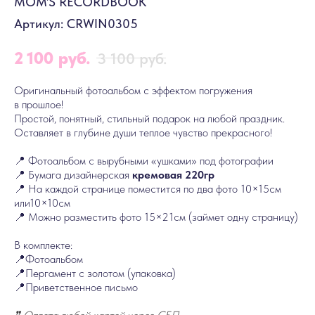
MOM'S RECORDBOOK
Артикул:
CRWIN0305
2 100
руб.
3 100
руб.
Оригинальный фотоальбом с эффектом погружения
в прошлое!
Простой, понятный, стильный подарок на любой праздник.
Оставляет в глубине души теплое чувство прекрасного!
📍 Фотоальбом с вырубными «ушками» под фотографии
📍 Бумага дизайнерская
кремовая 220гр
📍 На каждой странице поместится по два фото 10×15см
или10×10см
📍 Можно разместить фото 15×21см (займет одну страницу)
В комплекте:
📍Фотоальбом
📍Пергамент с золотом (упаковка)
📍Приветственное письмо