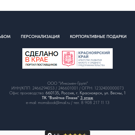
ЬБОМ
ПЕРСОНАЛИЗАЦИЯ
КОРПОРАТИВНЫЕ ПОДАРКИ
ООО "Инкомен-Групп"
ИНН/КПП: 2466294053 / 246601001 / ОГРН: 1232400000073
Офис производства:
660135, Россия, г. Красноярск, ул. Весны, 1
ТК "Взлётка Плаза"
3 этаж
e-mail: momsbook@mail.ru / тел. 8 908 217 11 13