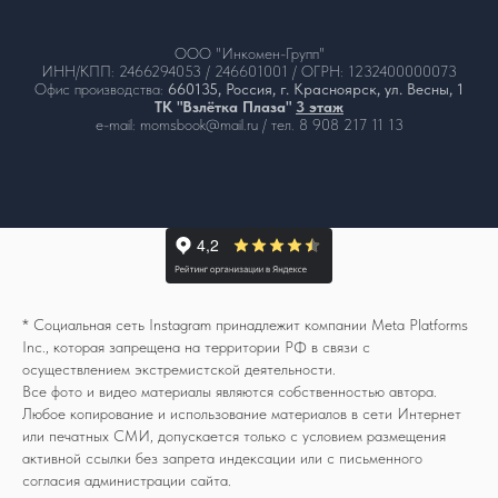
ООО "Инкомен-Групп"
ИНН/КПП: 2466294053 / 246601001 / ОГРН: 1232400000073
Офис производства:
660135, Россия, г. Красноярск, ул. Весны, 1
ТК "Взлётка Плаза"
3 этаж
e-mail: momsbook@mail.ru / тел. 8 908 217 11 13
* Социальная сеть Instagram принадлежит компании Meta Platforms
Inc., которая запрещена на территории РФ в связи с
осуществлением экстремистской деятельности.
Все фото и видео материалы являются собственностью автора.
Любое копирование и использование материалов в сети Интернет
или печатных СМИ, допускается только с условием размещения
активной ссылки без запрета индексации или с письменного
согласия администрации сайта.