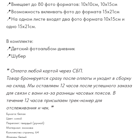
📍Вмещает до 80 фото форматов: 10х10см, 10х15см
📍Возможность вклеивать фото до формата 15х21см
📍На одном листе входят два фото формата 10х15см и
одно 15х21см.
В комплекте:
📍Детский фотоальбом-дневник
📍Шубер
❞ Оплата любой картой через СБП.
Товар бронируется сразу после оплаты и уходит в сборку
на склад. Мы оставляем 12 часов после успешного заказа
для связи с вами из-за разницы часовых поясов. В
течение 12 часов присылаем трек-номер для
отслеживания и чек. ❞
Бумага: белая
Цвет: синий
Переплет: твердый (ручной)
Материал: экокожа
Количество страниц: 64
Форзац: белый